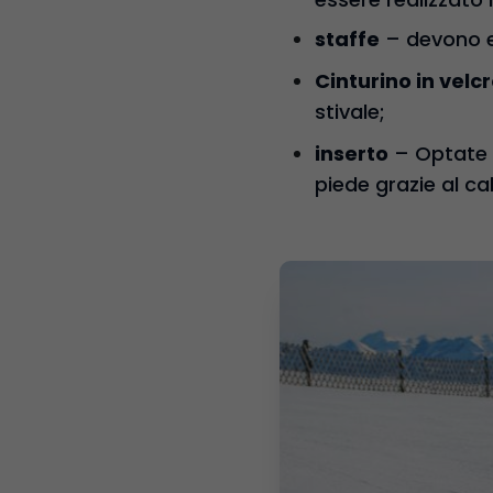
staffe
– devono es
Cinturino in velc
stivale;
inserto
– Optate 
piede grazie al ca