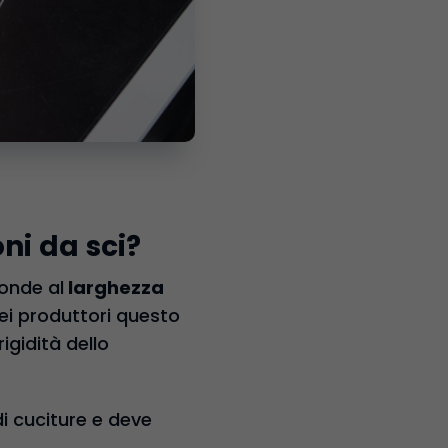
ni da sci?
ponde al
larghezza
dei produttori questo
igidità dello
i cuciture e deve