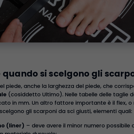
 quando si scelgono gli scarpo
el piede, anche la larghezza del piede, che corris
ale
(cosiddetto Ultimo). Nelle tabelle delle taglie 
ato in mm. Un altro fattore importante è il flex, o r
elgono gli scarponi da sci giusti, elementi quali:
o (liner)
– deve avere il minor numero possibile d
in materiale durevole;