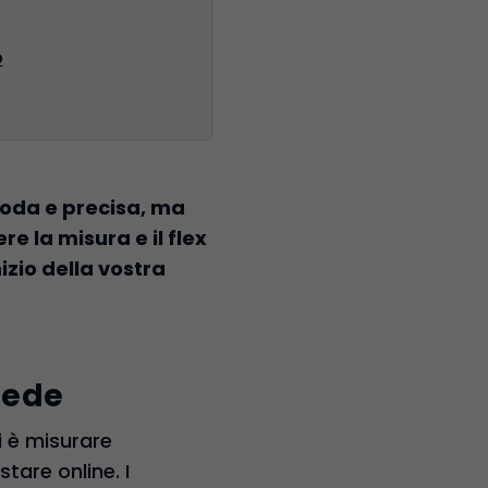
o
moda e precisa, ma
re la misura e il flex
izio della vostra
iede
 è misurare
tare online. I