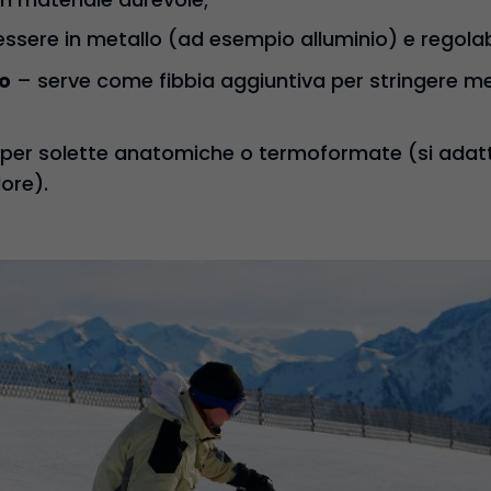
sere in metallo (ad esempio alluminio) e regolabi
ro
– serve come fibbia aggiuntiva per stringere meg
per solette anatomiche o termoformate (si adatt
lore).