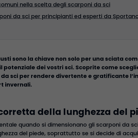
 comuni nella scelta degli scarponi da sci
rponi da sci per principianti ed esperti da Sportan
giusti sono la chiave non solo per una sciata co
l potenziale dei vostri sci. Scoprite come sceglie
 da sci per rendere divertente e gratificante l’in
t invernali.
corretta della lunghezza del p
ntale quando si dimensionano gli scarponi da sci
hezza del piede, soprattutto se si decide di acquis