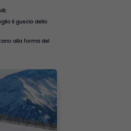
li;
lio il guscio dello
ano alla forma del