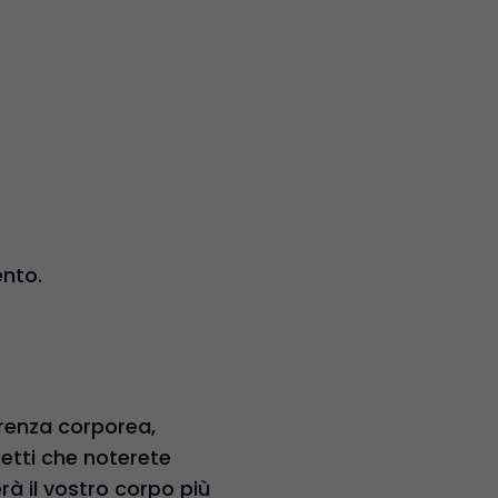
ento.
erenza corporea,
etti che noterete
à il vostro corpo più