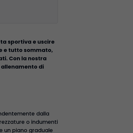
uta sportiva e uscire
che e tutto sommato,
ti. Con la nostra
o allenamento di
pendentemente dalla
ttrezzature o indumenti
 e un piano graduale