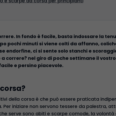
 e scarpe da corsa per principianti
 correre. In fondo è facile, basta indossare la ten
opo pochi minuti si viene colti da affanno, coli
e endorfine, ci si sente solo stanchi e scoraggia
 a correre? nel giro di poche settimane il vostr
facile e persino piacevole.
 corsa?
itivi della corsa è che può essere praticata indi
à. Per iniziare non servono tessere da palestra, a
ò che serve sono abiti e scarpe comode, la volontà