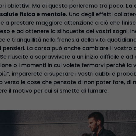
pri obiettivi. Ma di questo parleremo tra poco.
La 
 salute fisica e mentale.
Uno degli effetti collater
are a prestare maggiore attenzione a ciò che finisc
eso e ad ottenere la silhouette dei vostri sogni. In
 e tranquillità nella frenesia della vita quotidia
ri pensieri. La corsa può anche cambiare il vostro 
e riuscite a sopravvivere a un inizio difficile e ad 
ne o i momenti in cui volete fermarvi perché la v
i più”, imparerete a superare i vostri dubbi e prob
verso le cose che pensate di non poter fare, di n
e il motivo per cui si smette di fumare.