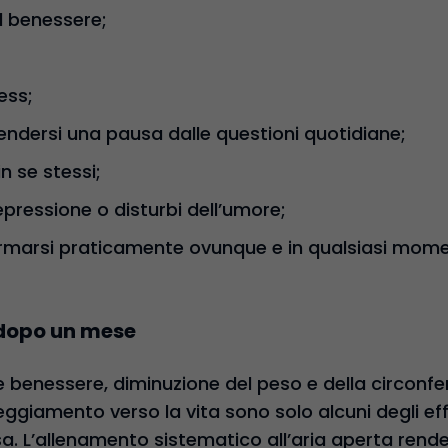
l benessere;
ess;
prendersi una pausa dalle questioni quotidiane;
n se stessi;
epressione o disturbi dell’umore;
 formarsi praticamente ovunque e in qualsiasi mom
a dopo un mese
 e benessere, diminuzione del peso e della circonf
ggiamento verso la vita sono solo alcuni degli eff
. L’allenamento sistematico all’aria aperta render