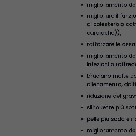
miglioramento dell
migliorare il fun
di colesterolo cat
cardiache));
rafforzare le ossa 
miglioramento del
infezioni o raffred
bruciano molte calo
allenamento, dall’i
riduzione del gras
silhouette più sott
pelle più soda e ri
miglioramento del