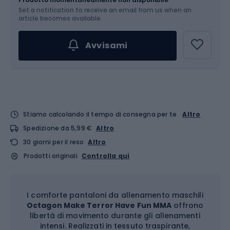
Set a notification to receive an email from us when an
Scegli un'opzione...
article becomes available.
Avvisami
Stiamo calcolando il tempo di consegna per te
Altro
Spedizione da 5,99 €
Altro
30 giorni per il reso
Altro
Prodotti originali
Controlla qui
I comforte pantaloni da allenamento maschili
Octagon Make Terror Have Fun MMA
offrono
libertà di movimento durante gli allenamenti
intensi. Realizzati in tessuto traspirante,