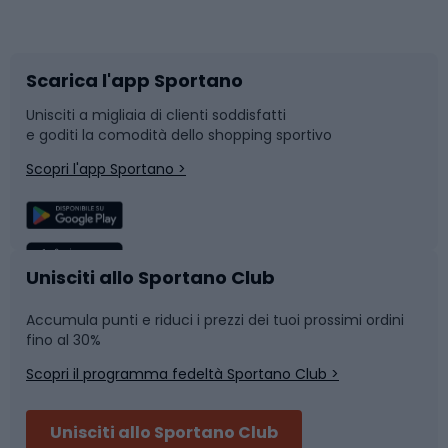
Corsa orientamento
Scarpe da ciclismo
Scarica l'app Sportano
Bushcraft
Slitte e slittini
Unisciti a migliaia di clienti soddisfatti
e goditi la comodità dello shopping sportivo
Corsa
Snowboard
Scopri l'app Sportano >
Sport di squadra
Camminata nordica
Caschi da ciclismo
Nuoto
Unisciti allo Sportano Club
Accumula punti e riduci i prezzi dei tuoi prossimi ordini
Skitouring
Pattinaggio
fino al 30%
Scopri il programma fedeltà Sportano Club >
Sci
Pesca
Unisciti allo Sportano Club