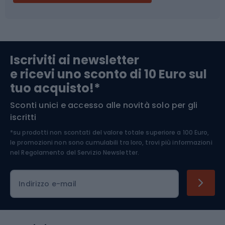
Campeggio
Accessori per biciclette
Abbigliamento da escursionismo
Componenti per biciclette
Iscriviti ai newsletter
e ricevi uno sconto di 10 Euro sul
Arrampicata
tuo acquisto!*
Sconti unici e accesso alle novità solo per gli
Medicina dello sport
iscritti
*su prodotti non scontati del valore totale superiore a 100 Euro,
Abbigliamento ciclistico
le promozioni non sono cumulabili tra loro, trovi più informazioni
nel
Regolamento del Servizio Newsletter.
Indirizzo e-mail