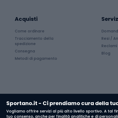
Cam
Tavole SUP
Mute in neoprene
Acces
Acquisti
Serviz
Cucin
Calzature da escursionismo
Come ordinare
Domande
Tracciamento della
Resi / 
Stivali da trekking
Mobil
spedizione
Reclami
Consegna
Scarponi da montagna
Tende 
Blog
Metodi di pagamento
Scarponi da trekking
Bikepacking
Giacc
Pantal
Corsa orientamento
Pantal
Sportano.it - Ci prendiamo cura della tu
Giacch
Vogliamo offrire servizi al più alto livello sportivo. A tal
Pantal
tuo consenso, anche per finalità analitiche e di personali