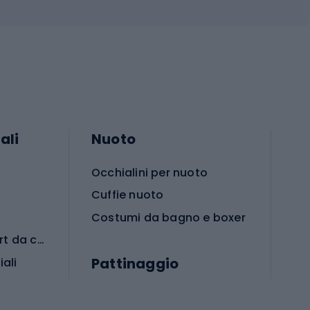
ali
Nuoto
Occhialini per nuoto
Cuffie nuoto
Costumi da bagno e boxer
Abbigliamento per sport da combattimento
Pattinaggio
iali
iali
Monopattini