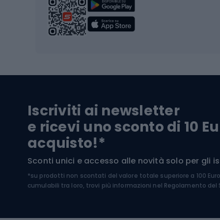
Scarpo
Biciclette
Baston
Biciclette elettriche
Abbig
Biciclette da MTB
Sci
Biciclette da strada
Biciclette da trekking
Pantal
Iscriviti ai newsletter
Biciclette da ghiaia
Scarpo
e ricevi uno sconto di 10 Eu
Biciclette per bambini
Occhia
acquisto!*
Sci di
Sport acquatici
Sconti unici e accesso alle novità solo per gli isc
Sci pe
*su prodotti non scontati del valore totale superiore a 100 Eur
Costumi da bagno
Caschi
cumulabili tra loro, trovi più informazioni nel
Regolamento del S
Kayak
Abbig
Gommoni