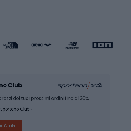
Pattini a rotelle
Pattini in linea
s cardio
Skateboard
Attrezzature per l'allenamento della forza
Protezioni per pattinaggio
Caschi da pattinaggio
Pesca
mento
Pesca alla carpa
ano Club
Pesca al siluro
hette
Pesca a spinning
rezzi dei tuoi prossimi ordini fino al 30%
Pesca con galleggiante
 Sportano Club >
Pesca al feeder di fondo
no Club