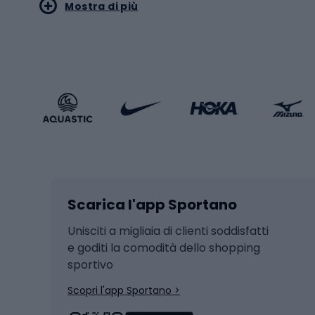
Mostra di più
Pallon
Stile sportivo
Scarp
Abbigliamento sportivo
Porte 
Calzature sportive
Abbig
Accessori Sportstyle
Abbig
Sport invernali
Casc
Sci
Caschi
Scarica l'app Sportano
Sci di fondo
Casch
Hockey
Casch
Unisciti a migliaia di clienti soddisfatti
e goditi la comodità dello shopping
Snowboard
sportivo
Skit
Skitouring
Scopri l'app Sportano >
Pattini da ghiaccio
Sci da