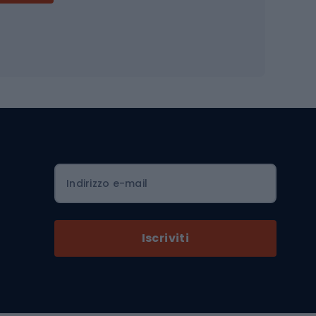
Accessori per biciclette
Occhiali da ciclismo
is
Borse da ciclismo
Luci per biciclette
mo
Sedili per cicli
Serrature per biciclette
Scarpe da ciclismo con plateau
Zaini da ciclismo
Indirizzo e-mail
Componenti per biciclette
Selle per biciclette
Iscriviti
Pedali da bicicletta
Ruote di bicicletta