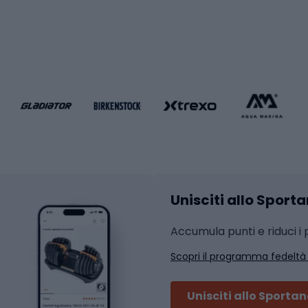
i da calcio
Palestra e fitness
e da pallamano
da calcio
Attrezzature per fitnes
liamento da calcio
liamento da basket
Yoga
Abbigliamento fitness
hi da ciclismo
Calzature fitness
Accessori per l'allena
 integrali
Unisciti allo Sport
i da strada
Sport con le racc
i MTB
Accumula punti e riduci i p
Squash
Scopri il programma fedeltà
ouring
Badminton
Ping pong
Unisciti allo Sporta
 sci alpinismo