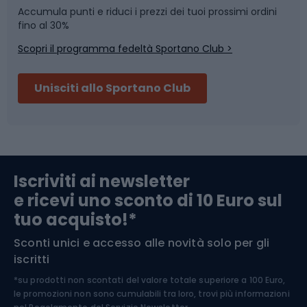
Accumula punti e riduci i prezzi dei tuoi prossimi ordini
Skitouring
Pattinaggio
fino al 30%
Scopri il programma fedeltà Sportano Club >
Sci
Pesca
Unisciti allo Sportano Club
Campeggio
Accessori per biciclette
Abbigliamento da escursionismo
Componenti per biciclette
Iscriviti ai newsletter
e ricevi uno sconto di 10 Euro sul
Arrampicata
tuo acquisto!*
Sconti unici e accesso alle novità solo per gli
Medicina dello sport
iscritti
*su prodotti non scontati del valore totale superiore a 100 Euro,
Abbigliamento ciclistico
le promozioni non sono cumulabili tra loro, trovi più informazioni