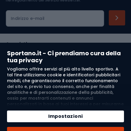
nel
Regolamento del Servizio Newsletter.
Indirizzo e-mail
Acquisti
Sportano.it - Ci prendiamo cura della
Servizio clienti
tua privacy
Vogliamo offrire servizi al più alto livello sportivo. A
Regolamento
tal fine utilizziamo cookie e identificatori pubblicitari
mobili, che garantiscono il corretto funzionamento
Chi siamo
del sito e, previo tuo consenso, anche per finalità
analitiche e di personalizzazione della pubblicità,
ossia per mostrarti contenuti e annunci
personalizzati in base ai tuoi interessi e per misurarne
Spedizione a:
IT
l’efficacia. I cookie e gli identificatori pubblicitari
Aggiungi al carrello
mobili possono essere utilizzati sia per attività
Impostazioni
pubblicitarie personalizzate sia non personalizzate, a
Quantità
seconda dei consensi da te espressi. Se clicchi su
© 2026 Sportano
Acquista con