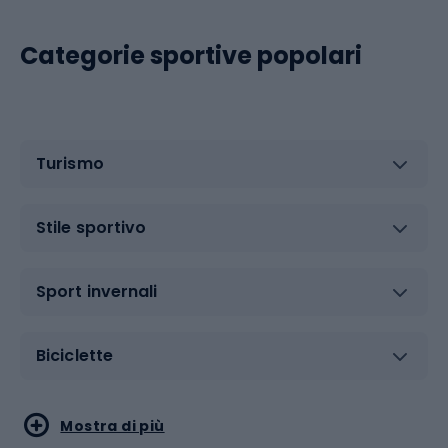
Categorie sportive popolari
Turismo
Stile sportivo
Sport invernali
Biciclette
Sport acquatici
Sport di arti marziali
Mostra di più