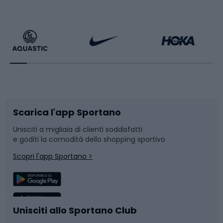
Calzature da escursionismo
Palestra e fitness
Bikepacking
Sport con le racchette
Corsa orientamento
Scarpe da ciclismo
Scarica l'app Sportano
Bushcraft
Slitte e slittini
Unisciti a migliaia di clienti soddisfatti
e goditi la comodità dello shopping sportivo
Corsa
Snowboard
Scopri l'app Sportano >
Sport di squadra
Camminata nordica
Caschi da ciclismo
Nuoto
Unisciti allo Sportano Club